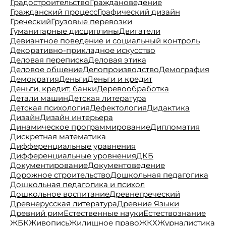
Градостроительство
Граждановедение
Гражданский процесс
Графический дизайн
Греческий
Грузовые перевозки
Гуманитарные дисциплины
Двигатели
Девиантное поведение и социальный контроль
Декоративно-прикладное искусство
Деловая переписка
Деловая этика
Деловое общение
Делопроизводство
Демография
Демократия
Деньги
Деньги и кредит
Деньги, кредит, банки
Деревообработка
Детали машин
Детская литература
Детская психология
Дефектология
Дидактика
Дизайн
Дизайн интерьера
Динамическое программирование
Дипломатия
Дискретная математика
Дифференциальные уравнения
Дифференциальные уровнения
ДКБ
Документирование
Документоведение
Дорожное строительство
Дошкольная педагогика
Дошкольная педагогика и психол
Дошкольное воспитание
Древнегреческий
Древнерусская литература
Древние Языки
Древний рим
Естественные науки
Естествознание
ЖБК
Живопись
Жилищное право
ЖКХ
Журналистика