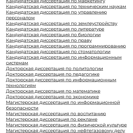
Кандидатская диссертация по маркетингу
Кандидатская диссертация по техническим наукам
Кандидатская диссертация по управлению
персоналом
Кандидатская диссертация по землеустройству
Кандидатская диссертация по литературе
Кандидатская диссертация по биологии
Кандидатская диссертация по праву
Кандидатская диссертация по программированию
Кандидатская диссертация по стоматологии
Кандидатская диссертация по информационным
системам
Докторская диссертация по политологии
Докторская диссертация по педагогике
Докторская диссертация по информационным
технологиям
Докторская диссертация по математике
Докторская диссертация по экономике
Магистерская диссертация по информационной
безопасности
Магистерская диссертация по воспитанию
Магистерская диссертация по рекламе
Магистерская диссертация по физической культуре
Магистерская диссертация по нефтегазовому делу