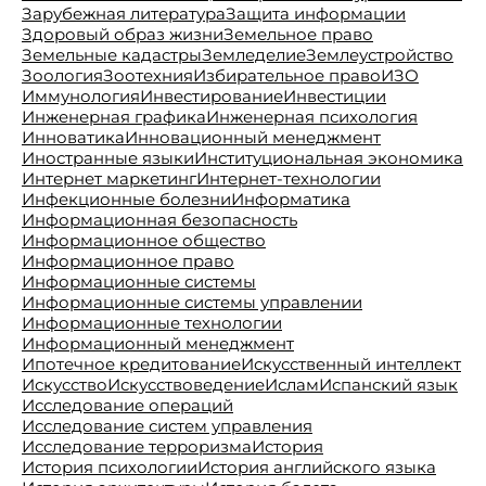
Зарубежная литература
Защита информации
Здоровый образ жизни
Земельное право
Земельные кадастры
Земледелие
Землеустройство
Зоология
Зоотехния
Избирательное право
ИЗО
Иммунология
Инвестирование
Инвестиции
Инженерная графика
Инженерная психология
Инноватика
Инновационный менеджмент
Иностранные языки
Институциональная экономика
Интернет маркетинг
Интернет-технологии
Инфекционные болезни
Информатика
Информационная безопасность
Информационное общество
Информационное право
Информационные системы
Информационные системы управлении
Информационные технологии
Информационный менеджмент
Ипотечное кредитование
Искусственный интеллект
Искусство
Искусствоведение
Ислам
Испанский язык
Исследование операций
Исследование систем управления
Исследование терроризма
История
История психологии
История английского языка