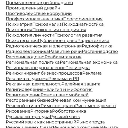
Промышленное рыбоводство
Промышленный дизайн
Противодействие коррупции
Профессиональная этика
Профориентация
Психиатрия
Психоанализ
Психодиагностика
Психология
Психология восприятия
Психология личности
Психология развития
Психотерапия
Публичное право
Радиотехника
Радиотехническая и электронная
Радиофизика
Радиоэлектроника
Развитие речи
Растениводство
Растениеводство
Реабилиталогия
Региональная политика
Региональная экономика
Региональное управление
Режиссура
Реинжиниринг бизнес-процессов
Реклама
Реклама в туризме
Реклама и PR
Рекламная деятельность
Релейная защита
Религиоведение
Религия и мифология
Религоведение
Ремонт автомобилей
Ресторанный бизнес
Речевая коммуникация
Речевой этикет
Римское право
Риск-менеджмент
Рисование
Риторика
Робототехника
Русская литература
Русский язык
Русский язык как иностранный
Рынок труда
Рынок ценных бумаг
Рыночная экономика
Рычаги