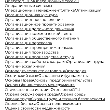
Оператор ЭВМ
Операционные сисемы
Операционные системы
Операционный менеджмент
Оптика
Оптимизация
Организационная культура
Организационное поведение
Организационное проектирование
Организация дорожного движения
Организация коммерческой деяте
Организация общественного питания
Организация перевозок
Организация предпринимательско
Организация производства
Организация производства и труда
Организация работы с кадрами
Организация труда
Органическая химия
Ортопедическая стоматология
Ортопедия
Осетинский язык
Основания и фундаменты
Основы Права
Основы предпринимательства
Основы финансового менеджмента
Отечественная история
Отопление
ОТЦ
Охрана окружающей среды
Охрана среды
Охрана труда
Охрана труда и техника безопасности
Оценка бизнеса
Оценка недвижимости
Оценка стоимости недвижимости