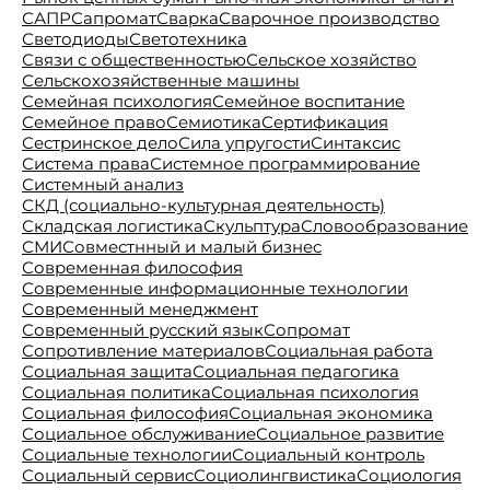
САПР
Сапромат
Сварка
Сварочное производство
Светодиоды
Светотехника
Связи с общественностью
Сельское хозяйство
Сельскохозяйственные машины
Семейная психология
Семейное воспитание
Семейное право
Семиотика
Сертификация
Сестринское дело
Сила упругости
Синтаксис
Система права
Системное программирование
Системный анализ
СКД (социально-культурная деятельность)
Складская логистика
Скульптура
Словообразование
СМИ
Совместнный и малый бизнес
Современная философия
Современные информационные технологии
Современный менеджмент
Современный русский язык
Сопромат
Сопротивление материалов
Социальная работа
Социальная защита
Социальная педагогика
Социальная политика
Социальная психология
Социальная философия
Социальная экономика
Социальное обслуживание
Социальное развитие
Социальные технологии
Социальный контроль
Социальный сервис
Социолингвистика
Социология