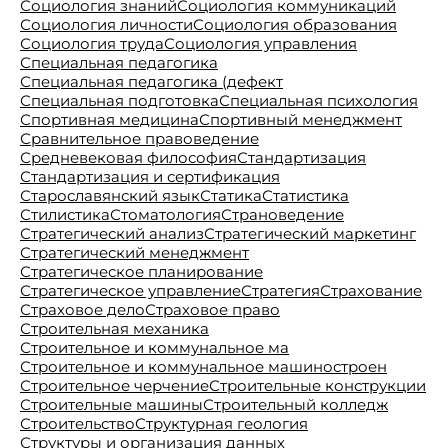
Социология знаний
Социология коммуникаций
Социология личности
Социология образования
Социология труда
Социология управления
Специальная педагогика
Специальная педагогика (дефект
Специальная подготовка
Специальная психология
Спортивная медицина
Спортивный менеджмент
Сравнительное правоведение
Средневековая философия
Стандартизация
Стандартизация и сертификация
Старославянский язык
Статика
Статистика
Стилистика
Стоматология
Страноведение
Стратегический анализ
Стратегический маркетинг
Стратегический менеджмент
Стратегическое планирование
Стратегическое управление
Стратегия
Страхование
Страховое дело
Страховое право
Строительная механика
Строительное и коммунальное ма
Строительное и коммунальное машиностроен
Строительное черчение
Строительные конструкции
Строительные машины
Строительный колледж
Строительство
Структурная геология
Структуры и организация данных