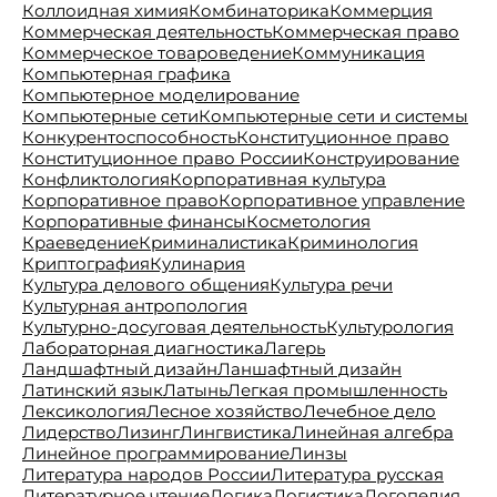
Коллоидная химия
Комбинаторика
Коммерция
Коммерческая деятельность
Коммерческая право
Коммерческое товароведение
Коммуникация
Компьютерная графика
Компьютерное моделирование
Компьютерные сети
Компьютерные сети и системы
Конкурентоспособность
Конституционное право
Конституционное право России
Конструирование
Конфликтология
Корпоративная культура
Корпоративное право
Корпоративное управление
Корпоративные финансы
Косметология
Краеведение
Криминалистика
Криминология
Криптография
Кулинария
Культура делового общения
Культура речи
Культурная антропология
Культурно-досуговая деятельность
Культурология
Лабораторная диагностика
Лагерь
Ландшафтный дизайн
Ланшафтный дизайн
Латинский язык
Латынь
Легкая промышленность
Лексикология
Лесное хозяйство
Лечебное дело
Лидерство
Лизинг
Лингвистика
Линейная алгебра
Линейное программирование
Линзы
Литература народов России
Литература русская
Литературное чтение
Логика
Логистика
Логопедия