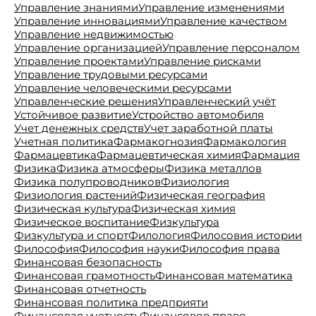
Управление знаниями
Управление изменениями
Управление инновациями
Управление качеством
Управление недвижимостью
Управление организацией
Управление персоналом
Управление проектами
Управление рисками
Управление трудовыми ресурсами
Управление человеческими ресурсами
Управленческие решения
Управленческий учёт
Устойчивое развитие
Устройство автомобиля
Учет денежных средств
Учет заработной платы
Учетная политика
Фармакогнозия
Фармакология
Фармацевтика
Фармацевтическая химия
Фармация
Физика
Физика атмосферы
Физика металлов
Физика полупроводников
Физиология
Физиология растений
Физическая география
Физическая культура
Физическая химия
Физическое воспитание
Физкультура
Физкультура и спорт
Филология
Филосовия истории
Философия
Философия науки
Философия права
Финансовая безопасность
Финансовая грамотность
Финансовая математика
Финансовая отчетность
Финансовая политика предприяти
Финансовая учетность
Финансовое право