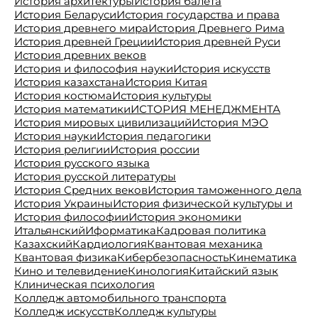
История архитектуры
История балета
История Беларуси
История государства и права
История древнего мира
История Древнего Рима
История древней Греции
История древней Руси
История древних веков
История и философия науки
История искусств
История казахстана
История Китая
История костюма
История культуры
История математики
ИСТОРИЯ МЕНЕДЖМЕНТА
История мировых цивилизаций
История МЭО
История науки
История педагогики
История религии
История россии
История русского языка
История русской литературы
История Средних веков
История таможенного дела
История Украины
История физической культуры и
История философии
История экономики
Итальянский
Иформатика
Кадровая политика
Казахский
Кардиология
Квантовая механика
Квантовая физика
Кибербезопасность
Кинематика
Кино и телевидение
Кинология
Китайский язык
Клиническая психология
Колледж автомобильного транспорта
Колледж искусств
Колледж культуры