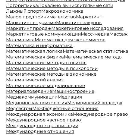
Логоритмика
Локально вычислительные сети
Лыжный спорт
Макроэкономика
Малое предпринимательство
Маркетинг
Маркетинг в туризме
Маркетинг закупок
Маркетинг продаж
Маркетинговые исследования
Маркетинговые коммуникации
Масс-медиа
Массаж
Математика
Математика для экономистов
Математика и информатика
Математическая логика
Математическая статистика
Математическая физика
Математические методы
Математические методы в психол
Математические методы в психологии
Математические методы в экономике
Математический анализ
Математическое моделирование
Материаловедение
Машиностроение
Медиакоммуникации
Медиация
Медицинская психология
Медицинский колледж
Медсестры
Межбюджетные отношения
Международная экономика
Международное право
Международное частное право
Международные организации
Международные отношения