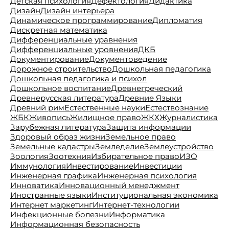
Детская психология
Дефектология
Дидактика
Дизайн
Дизайн интерьера
Динамическое программирование
Дипломатия
Дискретная математика
Дифференциальные уравнения
Дифференциальные уровнения
ДКБ
Документирование
Документоведение
Дорожное строительство
Дошкольная педагогика
Дошкольная педагогика и психол
Дошкольное воспитание
Древнегреческий
Древнерусская литература
Древние Языки
Древний рим
Естественные науки
Естествознание
ЖБК
Живопись
Жилищное право
ЖКХ
Журналистика
Зарубежная литература
Защита информации
Здоровый образ жизни
Земельное право
Земельные кадастры
Земледелие
Землеустройство
Зоология
Зоотехния
Избирательное право
ИЗО
Иммунология
Инвестирование
Инвестиции
Инженерная графика
Инженерная психология
Инноватика
Инновационный менеджмент
Иностранные языки
Институциональная экономика
Интернет маркетинг
Интернет-технологии
Инфекционные болезни
Информатика
Информационная безопасность