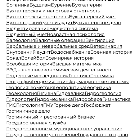
Ботаника
Буддизм
Бурение
Бухгалтерия
Бухгалтерская и налоговая отчетность
Бухгалтерская отчетность
Бухгалтерский учет
Бухгалтерский учет и аудит
Бухгалтерское дело
Бюджетирование
Бюджетная система
Бюджетный учет
Возрастная психология
Валеология
Валютные операции
Вентиляция
Вербальные и невербальные сред
Ветеринария
Внутренний аудит
Водоснабжение
Военная история
Вокал
Волейбол
Всемирная история
Всеобщая история
Высшая математика
ВЭД – внешнеэкономическая деятельность
Гендерные исследования
Генетика
Геномика
География
Геодезия
Геоинформационные системы
Геология
Геометрия
Геополитика
Геофизика
Геоэкология
Гигиена
Гидравлика
Гидрогеология
Гидрология
Гидромеханика
Гидросфера
Гимнастика
ГИС
Гистология
ГМУ
Горное дело
Госбюджет
Гостиничное дело
Гостиничный и ресторанный бизнес
Государственная служба
Государственное и муниципальное управление
Государственное управление
Государство и право