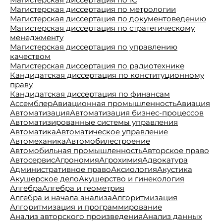
Магистерская диссертация по метрологии
Магистерская диссертация по документоведению
Магистерская диссертация по стратегическому
менеджменту
Магистерская диссертация по управлению
качеством
Магистерская диссертация по радиотехнике
Кандидатская диссертация по конституционному
праву
Кандидатская диссертация по финансам
Ассемблер
Авиационная промышленность
Авиация
Автоматизация
Автоматизация бизнес-процессов
Автоматизированные системы управления
Автоматика
Автоматическое управление
Автомеханика
Автомобилестроение
Автомобильная промышленность
Авторское право
Автосервис
Агрономия
Агрохимия
Адвокатура
Административное право
Аксиология
Акустика
Акушерское дело
Акушерство и гинекология
Алгебра
Алгебра и геометрия
Алгебра и начала анализа
Алгоритмизация
Алгоритмизация и программирование
Анализ авторского произведения
Анализ данных