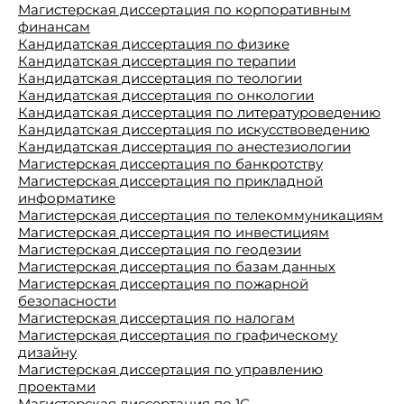
Магистерская диссертация по корпоративным
финансам
Кандидатская диссертация по физике
Кандидатская диссертация по терапии
Кандидатская диссертация по теологии
Кандидатская диссертация по онкологии
Кандидатская диссертация по литературоведению
Кандидатская диссертация по искусствоведению
Кандидатская диссертация по анестезиологии
Магистерская диссертация по банкротству
Магистерская диссертация по прикладной
информатике
Магистерская диссертация по телекоммуникациям
Магистерская диссертация по инвестициям
Магистерская диссертация по геодезии
Магистерская диссертация по базам данных
Магистерская диссертация по пожарной
безопасности
Магистерская диссертация по налогам
Магистерская диссертация по графическому
дизайну
Магистерская диссертация по управлению
проектами
Магистерская диссертация по 1С