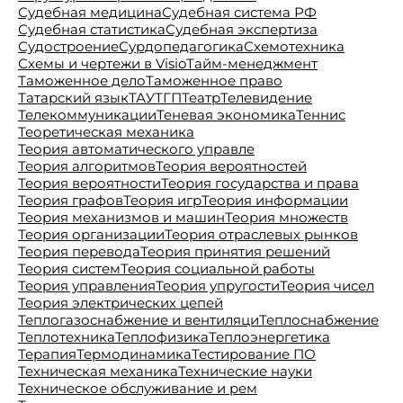
Судебная медицина
Судебная система РФ
Судебная статистика
Судебная экспертиза
Судостроение
Сурдопедагогика
Схемотехника
Схемы и чертежи в Visio
Тайм-менеджмент
Таможенное дело
Таможенное право
Татарский язык
ТАУ
ТГП
Театр
Телевидение
Телекоммуникации
Теневая экономика
Теннис
Теоретическая механика
Теория автоматического управле
Теория алгоритмов
Теория вероятностей
Теория вероятности
Теория государства и права
Теория графов
Теория игр
Теория информации
Теория механизмов и машин
Теория множеств
Теория организации
Теория отраслевых рынков
Теория перевода
Теория принятия решений
Теория систем
Теория социальной работы
Теория управления
Теория упругости
Теория чисел
Теория электрических цепей
Теплогазоснабжение и вентиляци
Теплоснабжение
Теплотехника
Теплофизика
Теплоэнергетика
Терапия
Термодинамика
Тестирование ПО
Техническая механика
Технические науки
Техническое обслуживание и рем