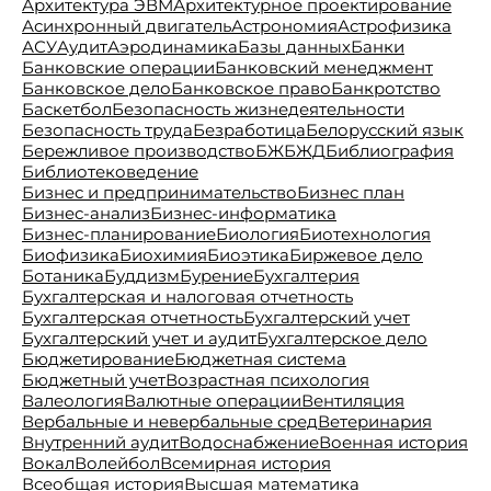
Архитектура ЭВМ
Архитектурное проектирование
Асинхронный двигатель
Астрономия
Астрофизика
АСУ
Аудит
Аэродинамика
Базы данных
Банки
Банковские операции
Банковский менеджмент
Банковское дело
Банковское право
Банкротство
Баскетбол
Безопасность жизнедеятельности
Безопасность труда
Безработица
Белорусский язык
Бережливое производство
БЖ
БЖД
Библиография
Библиотековедение
Бизнес и предпринимательство
Бизнес план
Бизнес-анализ
Бизнес-информатика
Бизнес-планирование
Биология
Биотехнология
Биофизика
Биохимия
Биоэтика
Биржевое дело
Ботаника
Буддизм
Бурение
Бухгалтерия
Бухгалтерская и налоговая отчетность
Бухгалтерская отчетность
Бухгалтерский учет
Бухгалтерский учет и аудит
Бухгалтерское дело
Бюджетирование
Бюджетная система
Бюджетный учет
Возрастная психология
Валеология
Валютные операции
Вентиляция
Вербальные и невербальные сред
Ветеринария
Внутренний аудит
Водоснабжение
Военная история
Вокал
Волейбол
Всемирная история
Всеобщая история
Высшая математика