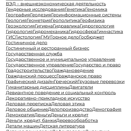
ВЭД – внешнеэкономическая деятельность
Гендерные исследования
Генетика
Геномика
География
Геодезия
Геоинформационные системы
Геология
Геометрия
Геополитика
Геофизика
Геоэкология
Гигиена
Гидравлика
Гидрогеология
Гидрология
Гидромеханика
Гидросфера
Гимнастика
ГИС
Гистология
ГМУ
Горное дело
Госбюджет
Гостиничное дело
Гостиничный и ресторанный бизнес
Государственная служба
Государственное и муниципальное управление
Государственное управление
Государство и право
Градостроительство
Граждановедение
Гражданский процесс
Гражданское право
Графический дизайн
Греческий
Грузовые перевозки
Гуманитарные дисциплины
Двигатели
Девиантное поведение и социальный контроль
Декоративно-прикладное искусство
Деловая переписка
Деловая этика
Деловое общение
Делопроизводство
Демография
Демократия
Деньги
Деньги и кредит
Деньги, кредит, банки
Деревообработка
Детали машин
Детская литература