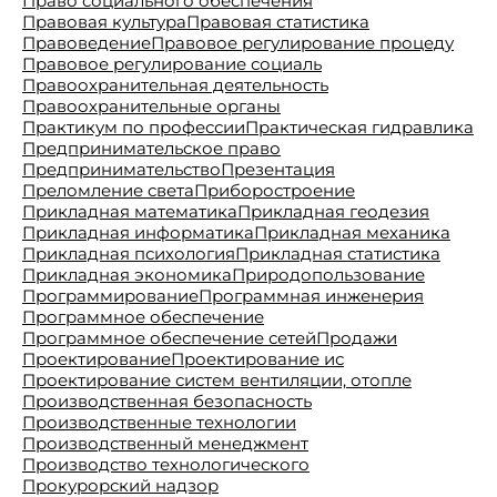
Право социального обеспечения
Правовая культура
Правовая статистика
Правоведение
Правовое регулирование процеду
Правовое регулирование социаль
Правоохранительная деятельность
Правоохранительные органы
Практикум по профессии
Практическая гидравлика
Предпринимательское право
Предпринимательство
Презентация
Преломление света
Приборостроение
Прикладная математика
Прикладная геодезия
Прикладная информатика
Прикладная механика
Прикладная психология
Прикладная статистика
Прикладная экономика
Природопользование
Программирование
Программная инженерия
Программное обеспечение
Программное обеспечение сетей
Продажи
Проектирование
Проектирование ис
Проектирование систем вентиляции, отопле
Производственная безопасность
Производственные технологии
Производственный менеджмент
Производство технологического
Прокурорский надзор