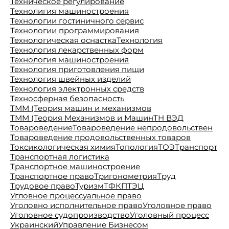
Техническое регулирование
Технолигия машиностроения
Технологии гостиничного сервис
Технологии программирования
Технологическая оснастка
Технология
Технология лекарственных форм
Технология машиностроения
Технология приготовления пищи
Технология швейных изделий
Технология электронных средств
Техносферная безопасность
ТММ (Теория машин и механизмов
ТММ (Теория Механизмов и Машин
ТН ВЭД
Товароведение
Товароведение непродовольствен
Товароведение продовольственных товаров
Токсикологическая химия
Топология
ТОЭ
Транспорт
Транспортная логистика
Транспортное машиностроение
Транспортное право
Тригонометрия
Труд
Трудовое право
Туризм
ТФКП
ТЭЦ
Угловное процессуальное право
Уголовно исполнительное право
Уголовное право
Уголовное судопроизводство
Уголовный процесс
Украинский
Управление Бизнесом