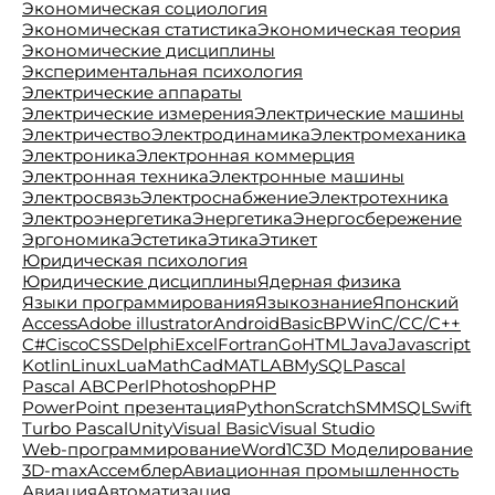
Экономическая социология
Экономическая статистика
Экономическая теория
Экономические дисциплины
Экспериментальная психология
Электрические аппараты
Электрические измерения
Электрические машины
Электричество
Электродинамика
Электромеханика
Электроника
Электронная коммерция
Электронная техника
Электронные машины
Электросвязь
Электроснабжение
Электротехника
Электроэнергетика
Энергетика
Энергосбережение
Эргономика
Эстетика
Этика
Этикет
Юридическая психология
Юридические дисциплины
Ядерная физика
Языки программирования
Языкознание
Японский
Access
Adobe illustrator
Android
Basic
BPWin
C/C
C/C++
C#
Cisco
CSS
Delphi
Excel
Fortran
Go
HTML
Java
Javascript
Kotlin
Linux
Lua
MathCad
MATLAB
MySQL
Pascal
Pascal ABC
Perl
Photoshop
PHP
PowerPoint презентация
Python
Scratch
SMM
SQL
Swift
Turbo Pascal
Unity
Visual Basic
Visual Studio
Web-программирование
Word
1C
3D Моделирование
3D-max
Ассемблер
Авиационная промышленность
Авиация
Автоматизация