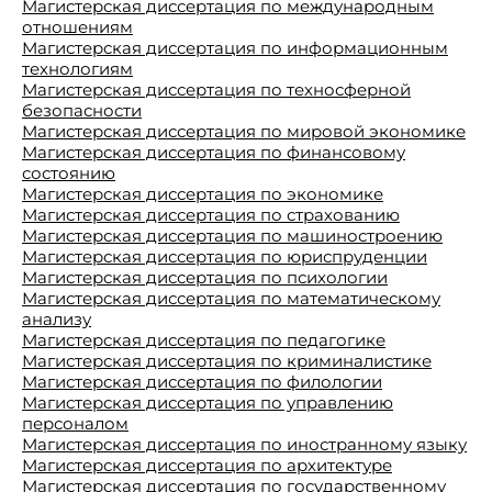
Магистерская диссертация по международным
отношениям
Магистерская диссертация по информационным
технологиям
Магистерская диссертация по техносферной
безопасности
Магистерская диссертация по мировой экономике
Магистерская диссертация по финансовому
состоянию
Магистерская диссертация по экономике
Магистерская диссертация по страхованию
Магистерская диссертация по машиностроению
Магистерская диссертация по юриспруденции
Магистерская диссертация по психологии
Магистерская диссертация по математическому
анализу
Магистерская диссертация по педагогике
Магистерская диссертация по криминалистике
Магистерская диссертация по филологии
Магистерская диссертация по управлению
персоналом
Магистерская диссертация по иностранному языку
Магистерская диссертация по архитектуре
Магистерская диссертация по государственному