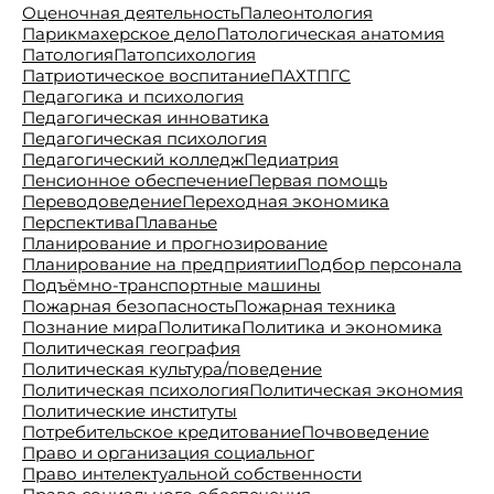
Оценочная деятельность
Палеонтология
Парикмахерское дело
Патологическая анатомия
Патология
Патопсихология
Патриотическое воспитание
ПАХТ
ПГС
Педагогика и психология
Педагогическая инноватика
Педагогическая психология
Педагогический колледж
Педиатрия
Пенсионное обеспечение
Первая помощь
Переводоведение
Переходная экономика
Перспектива
Плаванье
Планирование и прогнозирование
Планирование на предприятии
Подбор персонала
Подъёмно-транспортные машины
Пожарная безопасность
Пожарная техника
Познание мира
Политика
Политика и экономика
Политическая география
Политическая культура/поведение
Политическая психология
Политическая экономия
Политические институты
Потребительское кредитование
Почвоведение
Право и организация социальног
Право интелектуальной собственности