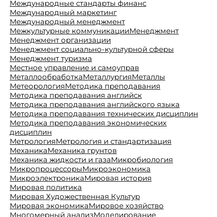
Международные стандарты финанс
Международный маркетинг
Международный менеджмент
Межкультурные коммуникации
Менеджмент
Менеджмент организации
Менеджмент социально-культурной сферы
Менеджмент туризма
Местное управление и самоуправ
Металлообработка
Металлургия
Металлы
Метеорология
Методика преподавания
Методика преподавания английск
Методика преподавания английского языка
Методика преподавания технических дисциплин
Методика преподавания экономических
дисциплин
Метрология
Метрология и стандартизация
Механика
Механика грунтов
Механика жидкости и газа
Микробиология
Микропроцессоры
Микроэкономика
Микроэлектроника
Мировая история
Мировая политика
Мировая Художественная Культур
Мировая экономика
Мировое хозяйство
Многомерный анализ
Моделирование