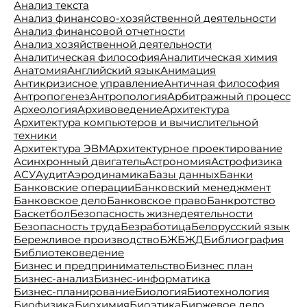
Анализ текста
Анализ финансово-хозяйственной деятельности
Анализ финансовой отчетности
Анализ хозяйственной деятельности
Аналитическая философия
Аналитическая химия
Анатомия
Английский язык
Анимация
Антикризисное управление
Античная философия
Антропогенез
Антропология
Арбитражный процесс
Археология
Архивоведение
Архитектура
Архитектура компьютеров и вычислительной
техники
Архитектура ЭВМ
Архитектурное проектирование
Асинхронный двигатель
Астрономия
Астрофизика
АСУ
Аудит
Аэродинамика
Базы данных
Банки
Банковские операции
Банковский менеджмент
Банковское дело
Банковское право
Банкротство
Баскетбол
Безопасность жизнедеятельности
Безопасность труда
Безработица
Белорусский язык
Бережливое производство
БЖ
БЖД
Библиография
Библиотековедение
Бизнес и предпринимательство
Бизнес план
Бизнес-анализ
Бизнес-информатика
Бизнес-планирование
Биология
Биотехнология
Биофизика
Биохимия
Биоэтика
Биржевое дело