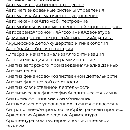
Автоматизация бизнес-процессов
Автоматизированные системы управления
Автоматика
Автоматическое управление
Автомеханика
Автомобилестроение
Автомобильная промышленность
Авторское право
Автосервис
Агрономия
Агрохимия
Адвокатура
Административное право
Аксиология
Акустика
Акушерское дело
Акушерство и гинекология
Алгебра
Алгебра и геометрия
Алгебра и начала анализа
Алгоритмизация
Алгоритмизация и программирование
Анализ авторского произведения
Анализ данных
Анализ текста
Анализ финансово-хозяйственной деятельности
Анализ финансовой отчетности
Анализ хозяйственной деятельности
Аналитическая философия
Аналитическая химия
Анатомия
Английский язык
Анимация
Антикризисное управление
Античная философия
Антропогенез
Антропология
Арбитражный процесс
Археология
Архивоведение
Архитектура
Архитектура компьютеров и вычислительной
техники