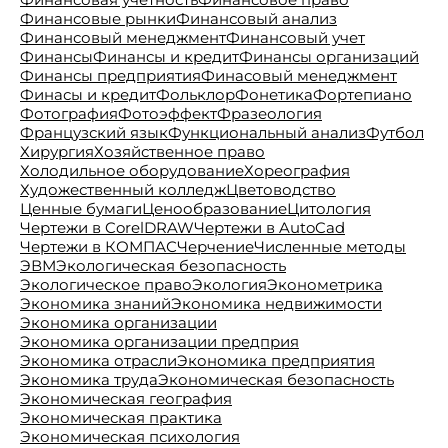
Финансовые рынки
Финансовый анализ
Финансовый менеджмент
Финансовый учет
Финансы
Финансы и кредит
Финансы организаций
Финансы предприятия
Финасовый менеджмент
Финасы и кредит
Фольклор
Фонетика
Фортепиано
Фотография
Фотоэффект
Фразеология
Французский язык
Функциональный анализ
Футбол
Хирургия
Хозяйственное право
Холодильное оборудование
Хореография
Художественный колледж
Цветоводство
Ценные бумаги
Ценообразование
Цитология
Чертежи в CorelDRAW
Чертежи в AutoCad
Чертежи в КОМПАС
Черчение
Численные методы
ЭВМ
Экологическая безопасность
Экологическое право
Экология
Эконометрика
Экономика знаний
Экономика недвижимости
Экономика организации
Экономика организации предприя
Экономика отрасли
Экономика предприятия
Экономика труда
Экономическая безопасность
Экономическая география
Экономическая практика
Экономическая психология