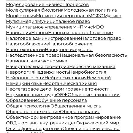
Моделирование Бизнес Процессов
Молекулярная биология
Молодежная политика
Морфология
Мотивация персонала
МСФО
Музыка
Мультимедия
Муниципальное право
Муниципальное управление
МЧП
Мчс
МЭО
Навигация
Налоги
Налоги и налогооблажение
Налоговое администрирование
Налоговое право
Налогооблажение
Налогообложение
Нанотехнологии
Народное искусство
Наследственное право
Национальная безопасность
Национальная экономика
Начертательная геометрия
Небесная механика
Неврология
Недвижимость
Нейробиология
Нейронные сети
Нейропсихология
Немецкий
Немецкий язык
Неорганическая химия
Нефтегазовое дело
Нормирование точности
Нормирование труда
ОБЖ
Облачные технологии
Образование
Обучение персонала
Общая психология
Общественная мысль
Общественное мнение
Обществознание
Объектно-ориенитрованное программирование
ОВД – органы внутренних дел
Окружающий мир
Олигофренопедагогика
Опека и попечительство