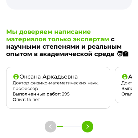
Мы доверяем написание
материалов только экспертам
с
научными степенями и реальным
опытом в академической среде 🧑‍🏫
Оксана Аркадьевна
Ан
Доктор физико-математических наук,
Доктор
профессор
Выполн
Выполненных работ:
295
Опыт:
2
Опыт:
14 лет