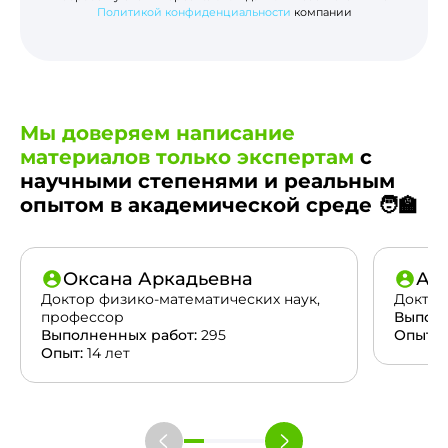
Политикой конфиденциальности
компании
Мы доверяем написание
материалов только экспертам
с
научными степенями и реальным
опытом в академической среде 🧑‍🏫
Оксана Аркадьевна
Ан
Доктор физико-математических наук,
Доктор
профессор
Выполн
Выполненных работ:
295
Опыт:
2
Опыт:
14 лет