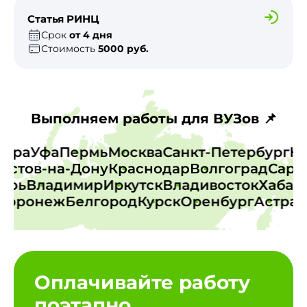
Статья РИНЦ
Срок
от 4 дня
Стоимость
5000 руб.
Выполняем работы для ВУЗов 📌
амара
Уфа
Пермь
Москва
Санкт-Петербург
стов-на-Дону
Краснодар
Волгоград
Сарато
Тверь
Владимир
Иркутск
Владивосток
Хаб
оронеж
Белгород
Курск
Оренбург
Астраха
Оплачивайте работу
поэтапно