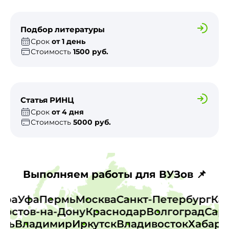
Подбор литературы
Срок
от 1 день
Стоимость
1500 руб.
Статья РИНЦ
Срок
от 4 дня
Стоимость
5000 руб.
Выполняем работы для ВУЗов 📌
амара
Уфа
Пермь
Москва
Санкт-Петербург
К
остов-на-Дону
Краснодар
Волгоград
Сарат
верь
Владимир
Иркутск
Владивосток
Хаба