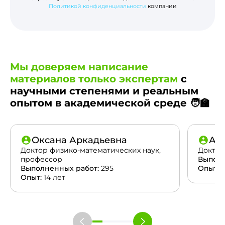
Политикой конфиденциальности
компании
Мы доверяем написание
материалов только экспертам
с
научными степенями и реальным
опытом в академической среде 🧑‍🏫
Оксана Аркадьевна
Ан
Доктор физико-математических наук,
Доктор
профессор
Выполн
Выполненных работ:
295
Опыт:
2
Опыт:
14 лет