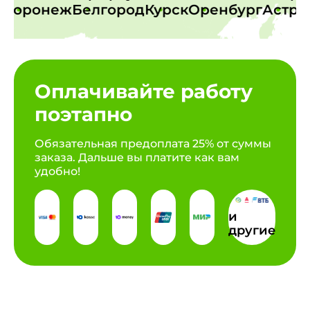
оронеж
Белгород
Курск
Оренбург
Астраха
Оплачивайте работу
поэтапно
Обязательная предоплата 25% от суммы
заказа. Дальше вы платите как вам
удобно!
и
другие