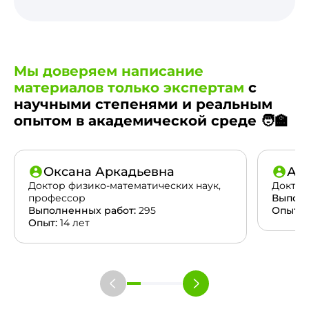
Мы доверяем написание
материалов только экспертам
с
научными степенями и реальным
опытом в академической среде 🧑‍🏫
Оксана Аркадьевна
Ан
Доктор физико-математических наук,
Доктор
профессор
Выполн
Выполненных работ:
295
Опыт:
2
Опыт:
14 лет