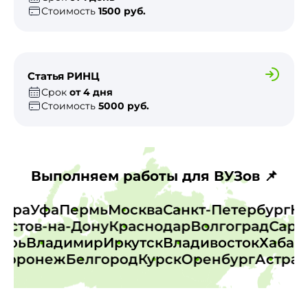
Стоимость
1500 руб.
Статья РИНЦ
Срок
от 4 дня
Стоимость
5000 руб.
Выполняем работы для ВУЗов 📌
Самара
Уфа
Пермь
Москва
Санкт-Петербург
стов-на-Дону
Краснодар
Волгоград
Сарато
Тверь
Владимир
Иркутск
Владивосток
Хаб
оронеж
Белгород
Курск
Оренбург
Астраха