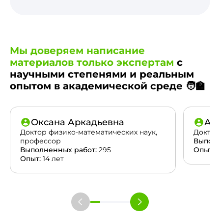
Мы доверяем написание
материалов только экспертам
с
научными степенями и реальным
опытом в академической среде 🧑‍🏫
Оксана Аркадьевна
Ан
Доктор физико-математических наук,
Доктор
профессор
Выполн
Выполненных работ:
295
Опыт:
2
Опыт:
14 лет