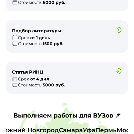
Стоимость
6000 руб.
Подбор литературы
Срок
от 1 день
Стоимость
1500 руб.
Статья РИНЦ
Срок
от 4 дня
Стоимость
5000 руб.
Выполняем работы для ВУЗов 📌
ск
Нижний Новгород
Самара
Уфа
Пермь
Мо