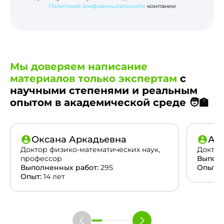
Политикой конфиденциальности
компании
Мы доверяем написание
материалов только экспертам
с
научными степенями и реальным
опытом в академической среде 🧑‍🏫
Оксана Аркадьевна
Ан
Доктор физико-математических наук,
Доктор
профессор
Выполн
Выполненных работ:
295
Опыт:
2
Опыт:
14 лет