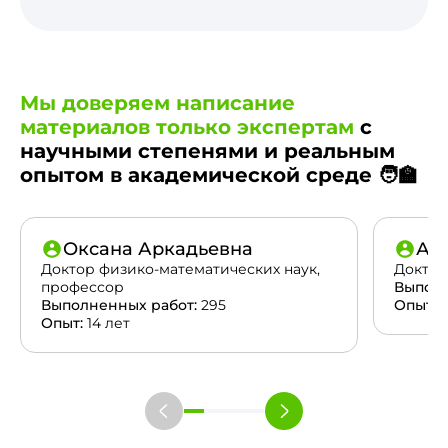
Мы доверяем написание
материалов только экспертам
с
научными степенями и реальным
опытом в академической среде 🧑‍🏫
Оксана Аркадьевна
Ан
Доктор физико-математических наук,
Доктор
профессор
Выполн
Выполненных работ:
295
Опыт:
2
Опыт:
14 лет