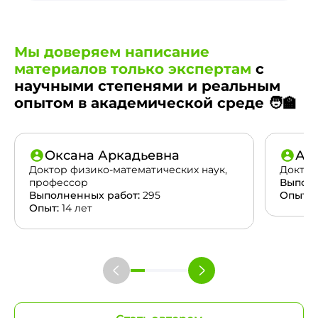
Мы доверяем написание
материалов только экспертам
с
научными степенями и реальным
опытом в академической среде 🧑‍🏫
Оксана Аркадьевна
Ан
Доктор физико-математических наук,
Доктор
профессор
Выполн
Выполненных работ:
295
Опыт:
2
Опыт:
14 лет