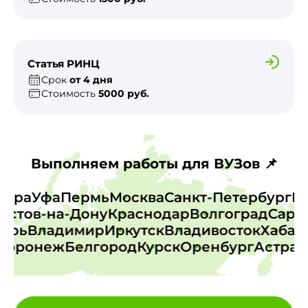
Статья РИНЦ
Срок
от 4 дня
Стоимость
5000 руб.
Выполняем работы для ВУЗов 📌
Самара
Уфа
Пермь
Москва
Санкт-Петербург
стов-на-Дону
Краснодар
Волгоград
Сарато
Тверь
Владимир
Иркутск
Владивосток
Хаб
оронеж
Белгород
Курск
Оренбург
Астраха