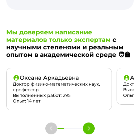
Мы доверяем написание
материалов только экспертам
с
научными степенями и реальным
опытом в академической среде 🧑‍🏫
Оксана Аркадьевна
Ан
Доктор физико-математических наук,
Доктор
профессор
Выполн
Выполненных работ:
295
Опыт:
2
Опыт:
14 лет