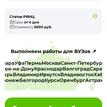
Статья РИНЦ
Срок
от 4 дня
Стоимость
5000 руб.
Выполняем работы для ВУЗов 📌
д
Самара
Уфа
Пермь
Москва
Санкт-Петербур
тов-на-Дону
Краснодар
Волгоград
Саратов
к
Тверь
Владимир
Иркутск
Владивосток
Ха
ронеж
Белгород
Курск
Оренбург
Астрахан