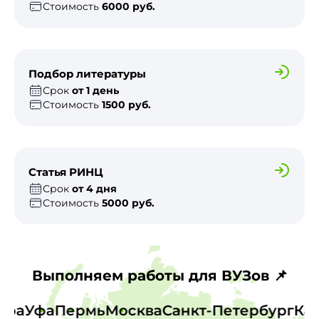
Стоимость
6000 руб.
Подбор литературы
Срок
от 1 день
Стоимость
1500 руб.
Статья РИНЦ
Срок
от 4 дня
Стоимость
5000 руб.
Выполняем работы для ВУЗов 📌
амара
Уфа
Пермь
Москва
Санкт-Петербург
К