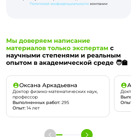
Политикой конфиденциальности
компании
Мы доверяем написание
материалов только экспертам
с
научными степенями и реальным
опытом в академической среде 🧑‍🏫
Оксана Аркадьевна
Ан
Доктор физико-математических наук,
Доктор
профессор
Выполн
Выполненных работ:
295
Опыт:
2
Опыт:
14 лет