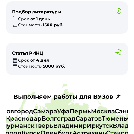
Подбор литературы
Срок
от 1 день
Стоимость
1500 руб.
Статья РИНЦ
Срок
от 4 дня
Стоимость
5000 руб.
Выполняем работы для ВУЗов 📌
й Новгород
Самара
Уфа
Пермь
Москва
Сан
у
Краснодар
Волгоград
Саратов
Тюмень
Ом
ск
Мурманск
Тверь
Владимир
Иркутск
Влад
город
Курск
Оренбург
Астрахань
Ставропо