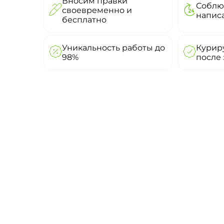
Вносим правки
Соблю
своевременно и
напис
бесплатно
Уникальность работы до
Куриру
98%
после