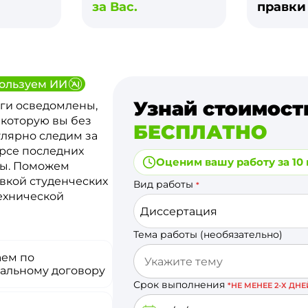
за Вас.
правк
ользуем ИИ
Узнай стоимост
ги осведомлены,
 которую вы без
БЕСПЛАТНО
улярно следим за
урсе последних
Оценим вашу работу за 10
ты. Поможем
вкой студенческих
Вид работы
*
технической
Диссертация
Тема работы (необязательно)
аем по
альному договору
Срок выполнения
*НЕ МЕНЕЕ 2-Х ДНЕ