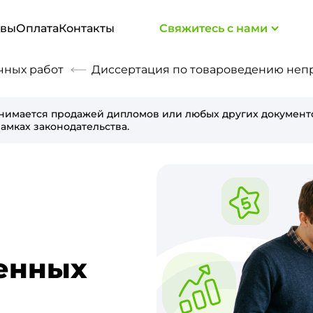
ывы
Оплата
Контакты
Свяжитесь с нами
чных работ
Диссертация по товароведению непр
нимается продажей дипломов или любых других документо
амках законодательства.
енных