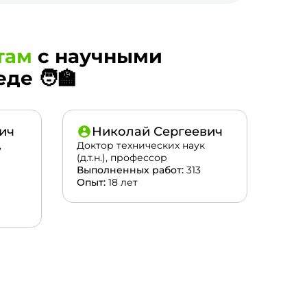
там
с научными
е 🧑‍🏫
ич
Николай Сергеевич
,
Доктор технических наук
(д.т.н.), профессор
Выполненных работ:
313
Опыт:
18 лет