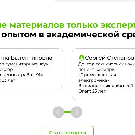
е материалов только экспер
опытом в академической сред
нна Валентиновна
Сергей Степанов
ор гуманитарных наук,
Доктор технических наук
ессор
доцент кафедры
лненных работ:
914
«Промышленная
:
23 лет
электроника»
Выполненных работ:
419
Опыт:
23 лет
Стать автором