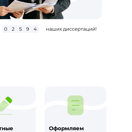
0
2
9
7
0
наших диссертаций!
м
тные
Оформляем