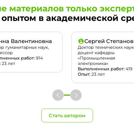
е материалов только экспер
опытом в академической сред
нна Валентиновна
Сергей Степанов
ор гуманитарных наук,
Доктор технических наук
ессор
доцент кафедры
лненных работ:
914
«Промышленная
:
23 лет
электроника»
Выполненных работ:
419
Опыт:
23 лет
Стать автором