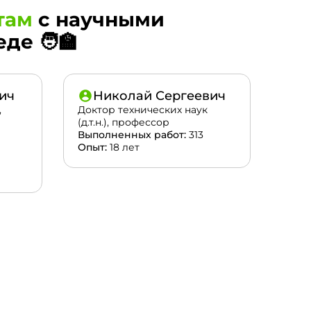
там
с научными
е 🧑‍🏫
ич
Николай Сергеевич
,
Доктор технических наук
(д.т.н.), профессор
Выполненных работ:
313
Опыт:
18 лет