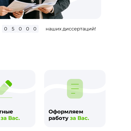
0
5
0
0
0
наших диссертаций!
м
тные
Оформляем
и
за Вас.
работу
за Вас.