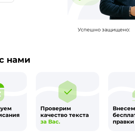
Успешно защищено:
с нами
руем
Проверим
Внесе
исания
качество текста
беспла
за Вас.
правк