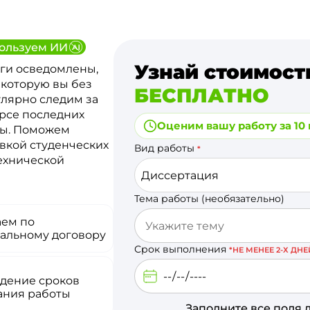
ользуем ИИ
Узнай стоимост
ги осведомлены,
 которую вы без
БЕСПЛАТНО
улярно следим за
урсе последних
Оценим вашу работу за 10
ты. Поможем
вкой студенческих
Вид работы
*
технической
Диссертация
Тема работы (необязательно)
аем по
альному договору
Срок выполнения
*НЕ МЕНЕЕ 2-Х ДНЕ
дение сроков
ания работы
Заполните все поля 