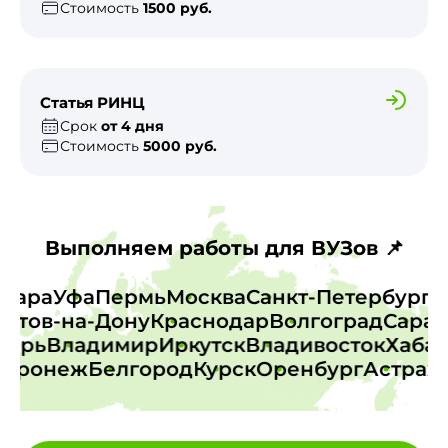
Стоимость
1500 руб.
Статья РИНЦ
Срок
от 4 дня
Стоимость
5000 руб.
Выполняем работы для ВУЗов 📌
Самара
Уфа
Пермь
Москва
Санкт-Петербур
тов-на-Дону
Краснодар
Волгоград
Сарато
к
Тверь
Владимир
Иркутск
Владивосток
Хаб
ронеж
Белгород
Курск
Оренбург
Астрахан