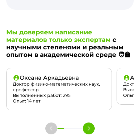
Мы доверяем написание
материалов только экспертам
с
научными степенями и реальным
опытом в академической среде 🧑‍🏫
Оксана Аркадьевна
Ан
Доктор физико-математических наук,
Доктор
профессор
Выполн
Выполненных работ:
295
Опыт:
2
Опыт:
14 лет