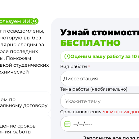
ользуем ИИ
Узнай стоимост
ги осведомлены,
 которую вы без
БЕСПЛАТНО
улярно следим за
урсе последних
Оценим вашу работу за 10
ты. Поможем
вкой студенческих
Вид работы
*
технической
Диссертация
Тема работы (необязательно)
аем по
альному договору
Срок выполнения
*НЕ МЕНЕЕ 2-Х ДНЕ
дение сроков
ания работы
Заполните все поля 