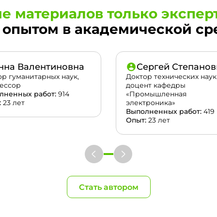
е материалов только экспер
опытом в академической сред
нна Валентиновна
Сергей Степанов
ор гуманитарных наук,
Доктор технических наук
ессор
доцент кафедры
лненных работ:
914
«Промышленная
:
23 лет
электроника»
Выполненных работ:
419
Опыт:
23 лет
Стать автором