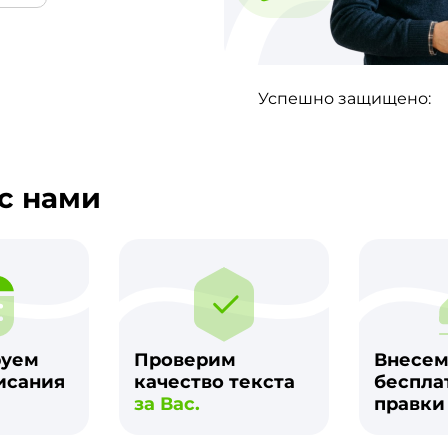
Успешно защищено:
с нами
руем
Проверим
Внесе
исания
качество текста
беспла
за Вас.
правк