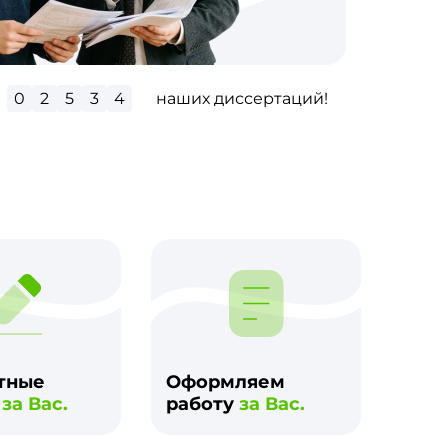
0
2
9
5
4
наших диссертаций!
м
тные
Оформляем
и
за Вас.
работу
за Вас.