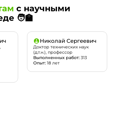
там
с научными
е 🧑‍🏫
ич
Николай Сергеевич
,
Доктор технических наук
(д.т.н.), профессор
Выполненных работ:
313
Опыт:
18 лет