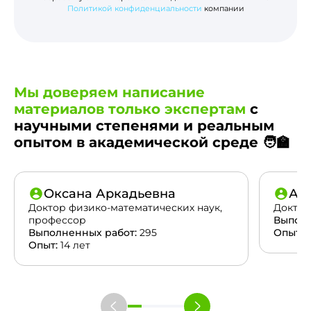
Политикой конфиденциальности
компании
Мы доверяем написание
материалов только экспертам
с
научными степенями и реальным
опытом в академической среде 🧑‍🏫
Оксана Аркадьевна
Ан
Доктор физико-математических наук,
Доктор
профессор
Выполн
Выполненных работ:
295
Опыт:
2
Опыт:
14 лет