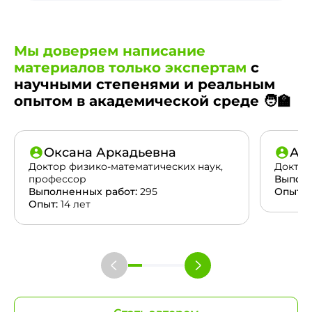
Мы доверяем написание
материалов только экспертам
с
научными степенями и реальным
опытом в академической среде 🧑‍🏫
Оксана Аркадьевна
Ан
Доктор физико-математических наук,
Доктор
профессор
Выполн
Выполненных работ:
295
Опыт:
2
Опыт:
14 лет