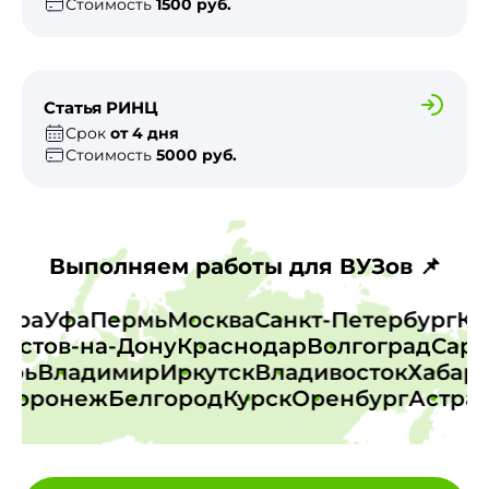
Стоимость
1500 руб.
Статья РИНЦ
Срок
от 4 дня
Стоимость
5000 руб.
Выполняем работы для ВУЗов 📌
амара
Уфа
Пермь
Москва
Санкт-Петербург
стов-на-Дону
Краснодар
Волгоград
Сарат
Тверь
Владимир
Иркутск
Владивосток
Хаба
оронеж
Белгород
Курск
Оренбург
Астраха