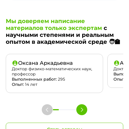
Мы доверяем написание
материалов только экспертам
с
научными степенями и реальным
опытом в академической среде 🧑‍🏫
Оксана Аркадьевна
Ан
Доктор физико-математических наук,
Доктор
профессор
Выполн
Выполненных работ:
295
Опыт:
2
Опыт:
14 лет