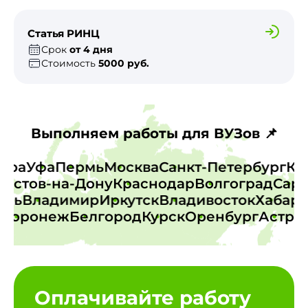
Статья РИНЦ
Срок
от 4 дня
Стоимость
5000 руб.
Выполняем работы для ВУЗов 📌
амара
Уфа
Пермь
Москва
Санкт-Петербург
стов-на-Дону
Краснодар
Волгоград
Сарат
Тверь
Владимир
Иркутск
Владивосток
Хаба
оронеж
Белгород
Курск
Оренбург
Астраха
Оплачивайте работу