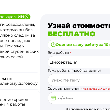
ользуем ИИ
Узнай стоимост
ги осведомлены,
 которую вы без
БЕСПЛАТНО
улярно следим за
урсе последних
Оценим вашу работу за 10
ты. Поможем
вкой студенческих
Вид работы
*
технической
Диссертация
Тема работы (необязательно)
аем по
альному договору
Срок выполнения
*НЕ МЕНЕЕ 2-Х ДНЕ
дение сроков
ания работы
Заполните все поля 