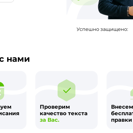
Успешно защищено:
с нами
руем
Проверим
Внесе
исания
качество текста
беспла
за Вас.
правк