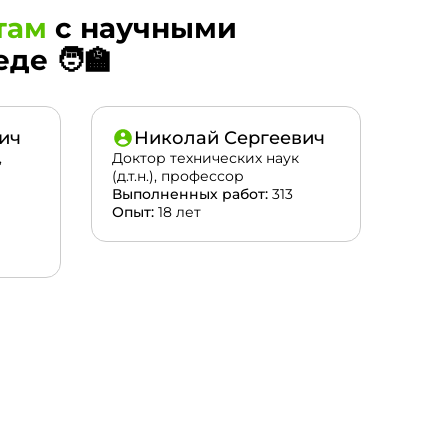
там
с научными
е 🧑‍🏫
ич
Николай Сергеевич
,
Доктор технических наук
(д.т.н.), профессор
Выполненных работ:
313
Опыт:
18 лет