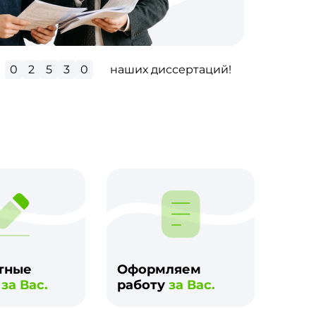
0
2
9
6
2
наших диссертаций!
м
тные
Оформляем
и
за Вас.
работу
за Вас.