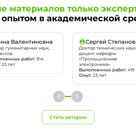
е материалов только экспер
опытом в академической сред
нна Валентиновна
Сергей Степанов
ор гуманитарных наук,
Доктор технических наук
ессор
доцент кафедры
лненных работ:
914
«Промышленная
:
23 лет
электроника»
Выполненных работ:
419
Опыт:
23 лет
Стать автором