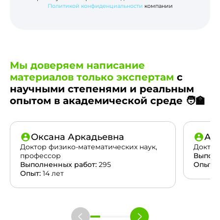
Политикой конфиденциальности
компании
Мы доверяем написание
материалов только экспертам
с
научными степенями и реальным
опытом в академической среде 🧑‍🏫
Оксана Аркадьевна
Ан
Доктор физико-математических наук,
Доктор
профессор
Выполн
Выполненных работ:
295
Опыт:
2
Опыт:
14 лет