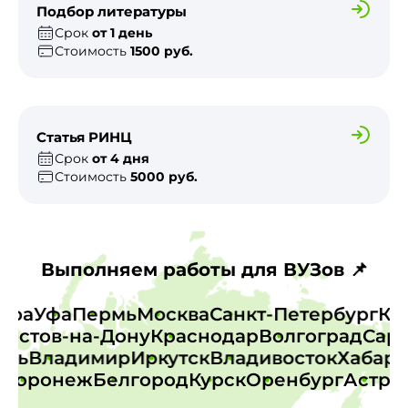
Подбор литературы
Срок
от 1 день
Стоимость
1500 руб.
Статья РИНЦ
Срок
от 4 дня
Стоимость
5000 руб.
Выполняем работы для ВУЗов 📌
амара
Уфа
Пермь
Москва
Санкт-Петербург
стов-на-Дону
Краснодар
Волгоград
Сарат
Тверь
Владимир
Иркутск
Владивосток
Хаба
оронеж
Белгород
Курск
Оренбург
Астраха