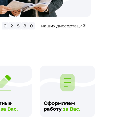
0
2
9
9
2
наших диссертаций!
м
тные
Оформляем
и
за Вас.
работу
за Вас.