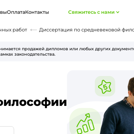
ывы
Оплата
Контакты
Свяжитесь с нами
чных работ
Диссертация по средневековой фило
нимается продажей дипломов или любых других документо
амках законодательства.
философии