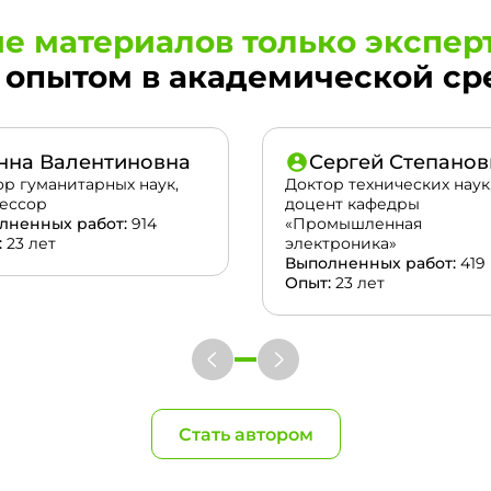
е материалов только экспер
опытом в академической сред
нна Валентиновна
Сергей Степанов
ор гуманитарных наук,
Доктор технических наук
ессор
доцент кафедры
лненных работ:
914
«Промышленная
:
23 лет
электроника»
Выполненных работ:
419
Опыт:
23 лет
Стать автором