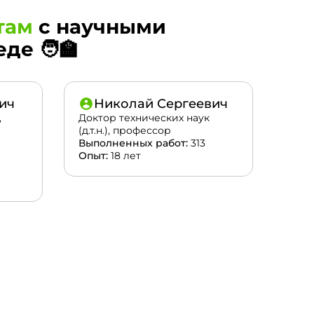
там
с научными
е 🧑‍🏫
ич
Николай Сергеевич
,
Доктор технических наук
(д.т.н.), профессор
Выполненных работ:
313
Опыт:
18 лет