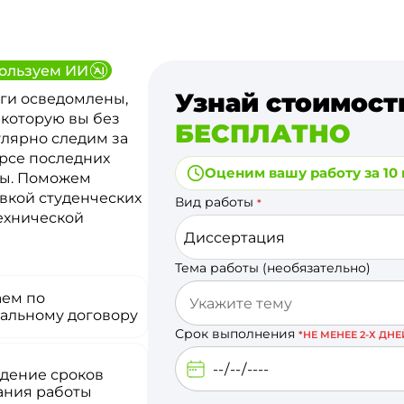
ользуем ИИ
Узнай стоимост
ги осведомлены,
 которую вы без
БЕСПЛАТНО
улярно следим за
урсе последних
Оценим вашу работу за 10
ты. Поможем
вкой студенческих
Вид работы
*
технической
Диссертация
Тема работы (необязательно)
аем по
альному договору
Срок выполнения
*НЕ МЕНЕЕ 2-Х ДНЕ
дение сроков
ания работы