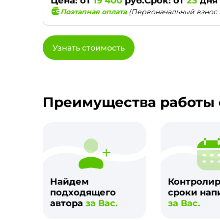
Цена: от
19 400
руб.
Срок: от
23
дня
Поэтапная оплата
(Первоначальный взнос 
Узнать стоимость
Преимущества работы 
Найдем
Контроли
подходящего
сроки нап
автора
за Вас.
за Вас.