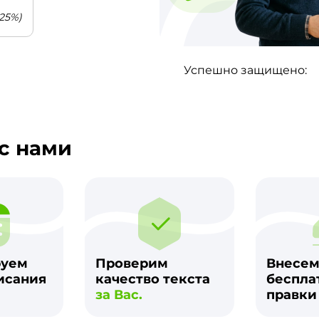
25%)
Успешно защищено:
с нами
руем
Проверим
Внесе
исания
качество текста
беспла
за Вас.
правк