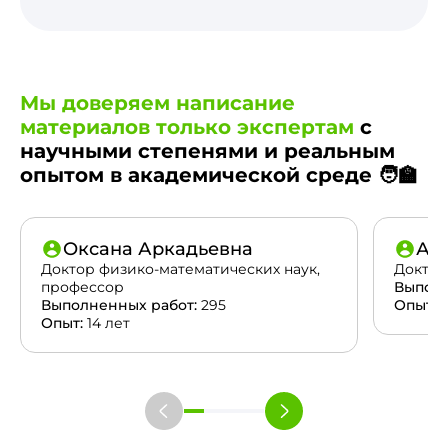
Мы доверяем написание
материалов только экспертам
с
научными степенями и реальным
опытом в академической среде 🧑‍🏫
Оксана Аркадьевна
Ан
Доктор физико-математических наук,
Доктор
профессор
Выполн
Выполненных работ:
295
Опыт:
2
Опыт:
14 лет