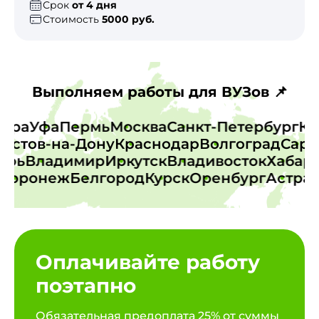
Срок
от 4 дня
Стоимость
5000 руб.
Выполняем работы для ВУЗов 📌
амара
Уфа
Пермь
Москва
Санкт-Петербург
стов-на-Дону
Краснодар
Волгоград
Сарато
Тверь
Владимир
Иркутск
Владивосток
Хаба
оронеж
Белгород
Курск
Оренбург
Астраха
Оплачивайте работу
поэтапно
Обязательная предоплата 25% от суммы