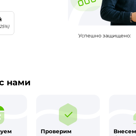
й
25%)
Успешно защищено:
с нами
руем
Проверим
Внесе