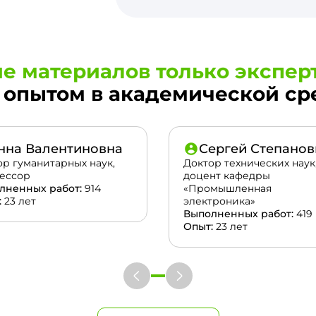
е материалов только экспер
опытом в академической сред
нна Валентиновна
Сергей Степанов
ор гуманитарных наук,
Доктор технических наук
ессор
доцент кафедры
лненных работ:
914
«Промышленная
:
23 лет
электроника»
Выполненных работ:
419
Опыт:
23 лет