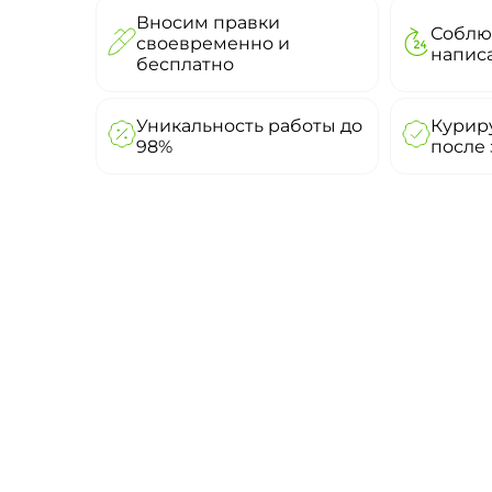
Вносим правки
Соблю
своевременно и
напис
бесплатно
Уникальность работы до
Куриру
98%
после