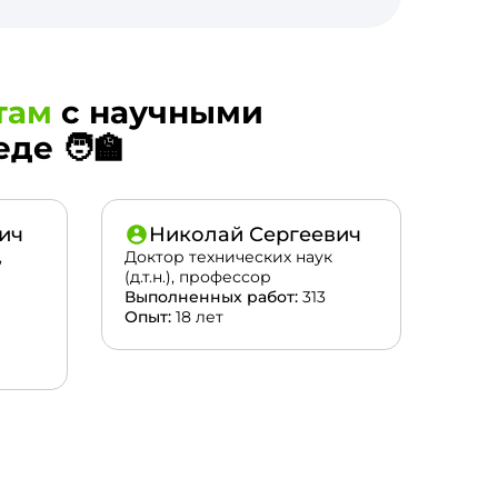
там
с научными
е 🧑‍🏫
ич
Николай Сергеевич
,
Доктор технических наук
(д.т.н.), профессор
Выполненных работ:
313
Опыт:
18 лет