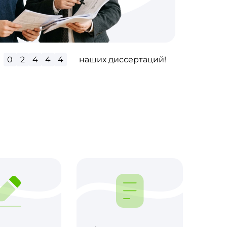
0
2
8
8
4
наших диссертаций!
м