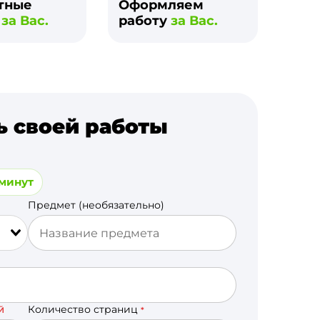
тные
Оформляем
и
за Вас.
работу
за Вас.
ь своей работы
 минут
Предмет (необязательно)
Количество страниц
Й
*