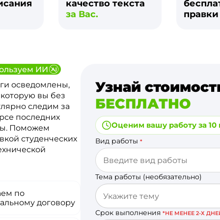
исания
качество текста
беспла
за Вас.
правк
ользуем ИИ
Узнай стоимост
ги осведомлены,
 которую вы без
БЕСПЛАТНО
улярно следим за
урсе последних
Оценим вашу работу за 10
ты. Поможем
вкой студенческих
Вид работы
*
технической
Тема работы (необязательно)
аем по
альному договору
Срок выполнения
*НЕ МЕНЕЕ 2-Х ДНЕ