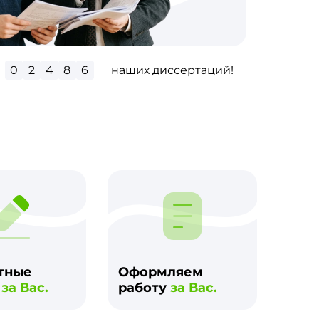
0
2
8
9
8
наших диссертаций!
м
тные
Оформляем
и
за Вас.
работу
за Вас.