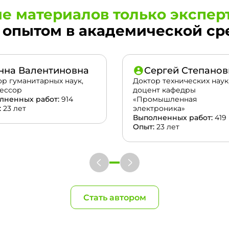
е материалов только экспер
опытом в академической сред
нна Валентиновна
Сергей Степанов
ор гуманитарных наук,
Доктор технических наук
ессор
доцент кафедры
лненных работ:
914
«Промышленная
:
23 лет
электроника»
Выполненных работ:
419
Опыт:
23 лет
Стать автором