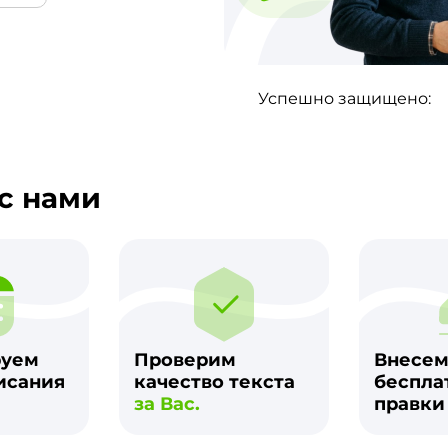
Успешно защищено:
с нами
руем
Проверим
Внесе
исания
качество текста
беспла
за Вас.
правк