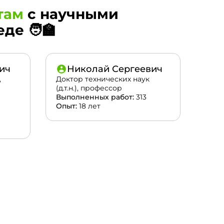
там
с научными
е 🧑‍🏫
ич
Николай Сергеевич
,
Доктор технических наук
(д.т.н.), профессор
Выполненных работ:
313
Опыт:
18 лет