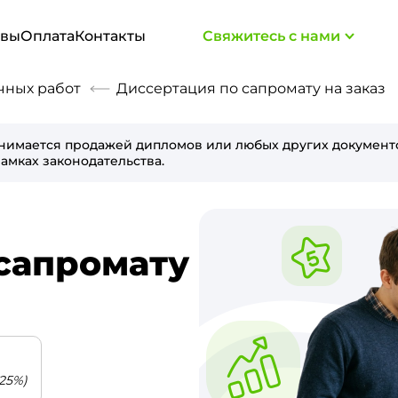
ывы
Оплата
Контакты
Свяжитесь с нами
чных работ
Диссертация по сапромату на заказ
нимается продажей дипломов или любых других документо
амках законодательства.
сапромату
25%)