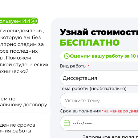
ользуем ИИ
Узнай стоимост
ги осведомлены,
 которую вы без
БЕСПЛАТНО
улярно следим за
урсе последних
Оценим вашу работу за 10
ты. Поможем
вкой студенческих
Вид работы
*
технической
Диссертация
Тема работы (необязательно)
аем по
альному договору
Срок выполнения
*НЕ МЕНЕЕ 2-Х ДНЕ
дение сроков
ания работы
Заполните все поля 