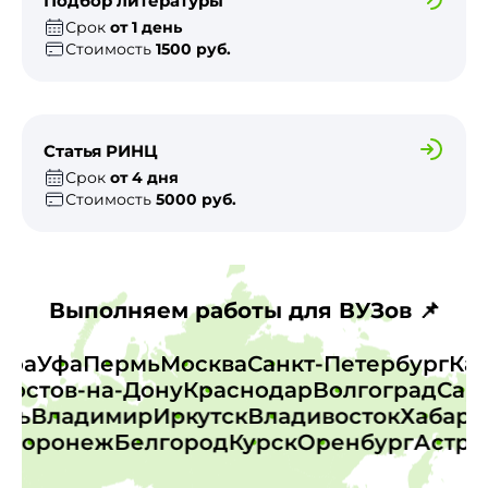
Подбор литературы
Срок
от 1 день
Стоимость
1500 руб.
Статья РИНЦ
Срок
от 4 дня
Стоимость
5000 руб.
Выполняем работы для ВУЗов 📌
амара
Уфа
Пермь
Москва
Санкт-Петербург
К
остов-на-Дону
Краснодар
Волгоград
Сарат
верь
Владимир
Иркутск
Владивосток
Хаба
Воронеж
Белгород
Курск
Оренбург
Астрах