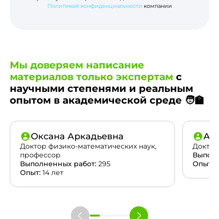
Политикой конфиденциальности
компании
Мы доверяем написание
материалов только экспертам
с
научными степенями и реальным
опытом в академической среде 🧑‍🏫
Оксана Аркадьевна
Ан
Доктор физико-математических наук,
Доктор
профессор
Выполн
Выполненных работ:
295
Опыт:
2
Опыт:
14 лет