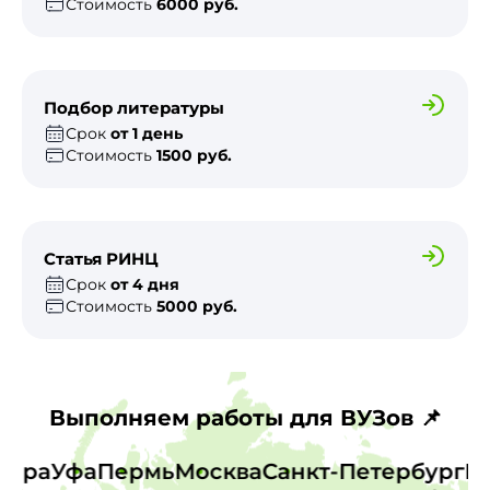
Стоимость
6000 руб.
Подбор литературы
Срок
от 1 день
Стоимость
1500 руб.
Статья РИНЦ
Срок
от 4 дня
Стоимость
5000 руб.
Выполняем работы для ВУЗов 📌
Самара
Уфа
Пермь
Москва
Санкт-Петербург