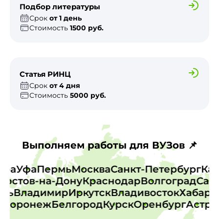
Подбор литературы
Срок
от 1 день
Стоимость
1500 руб.
Статья РИНЦ
Срок
от 4 дня
Стоимость
5000 руб.
Выполняем работы для ВУЗов 📌
амара
Уфа
Пермь
Москва
Санкт-Петербург
К
остов-на-Дону
Краснодар
Волгоград
Сарат
верь
Владимир
Иркутск
Владивосток
Хаба
Воронеж
Белгород
Курск
Оренбург
Астрах