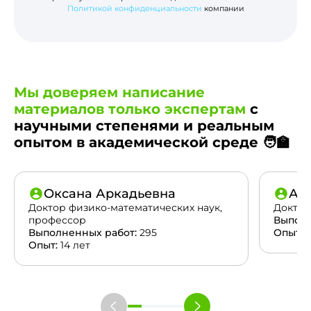
Политикой конфиденциальности
компании
Мы доверяем написание
материалов только экспертам
с
научными степенями и реальным
опытом в академической среде 🧑‍🏫
Оксана Аркадьевна
Ан
Доктор физико-математических наук,
Доктор
профессор
Выполн
Выполненных работ:
295
Опыт:
2
Опыт:
14 лет