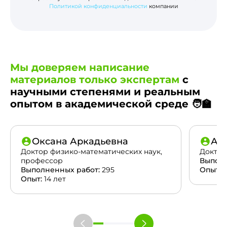
Политикой конфиденциальности
компании
Мы доверяем написание
материалов только экспертам
с
научными степенями и реальным
опытом в академической среде 🧑‍🏫
Оксана Аркадьевна
Ан
Доктор физико-математических наук,
Доктор
профессор
Выполн
Выполненных работ:
295
Опыт:
2
Опыт:
14 лет