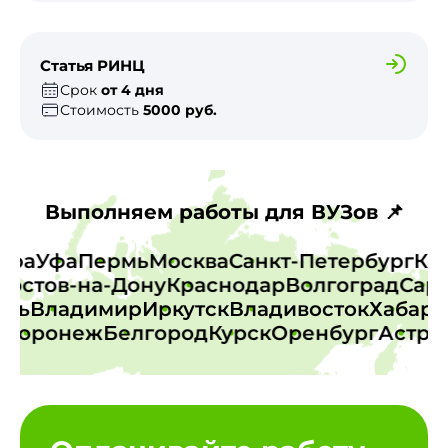
Статья РИНЦ
Срок
от 4 дня
Стоимость
5000 руб.
Выполняем работы для ВУЗов 📌
амара
Уфа
Пермь
Москва
Санкт-Петербург
стов-на-Дону
Краснодар
Волгоград
Сарат
Тверь
Владимир
Иркутск
Владивосток
Хаба
оронеж
Белгород
Курск
Оренбург
Астраха