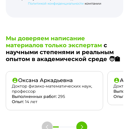
Политикой конфиденциальности
компании
Мы доверяем написание
материалов только экспертам
с
научными степенями и реальным
опытом в академической среде 🧑‍🏫
Оксана Аркадьевна
Ан
Доктор физико-математических наук,
Доктор
профессор
Выполн
Выполненных работ:
295
Опыт:
2
Опыт:
14 лет