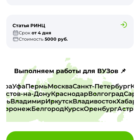
Статья РИНЦ
Срок
от 4 дня
Стоимость
5000 руб.
Выполняем работы для ВУЗов 📌
амара
Уфа
Пермь
Москва
Санкт-Петербург
стов-на-Дону
Краснодар
Волгоград
Сарато
Тверь
Владимир
Иркутск
Владивосток
Хаба
оронеж
Белгород
Курск
Оренбург
Астраха