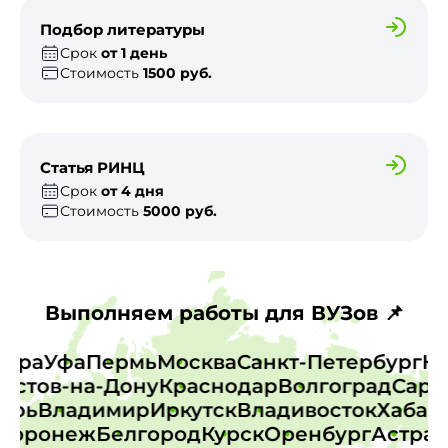
Подбор литературы
Срок
от 1 день
Стоимость
1500 руб.
Статья РИНЦ
Срок
от 4 дня
Стоимость
5000 руб.
Выполняем работы для ВУЗов 📌
Самара
Уфа
Пермь
Москва
Санкт-Петербург
стов-на-Дону
Краснодар
Волгоград
Сарато
Тверь
Владимир
Иркутск
Владивосток
Хаб
оронеж
Белгород
Курск
Оренбург
Астраха