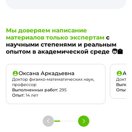
Мы доверяем написание
материалов только экспертам
с
научными степенями и реальным
опытом в академической среде 🧑‍🏫
Оксана Аркадьевна
Ан
Доктор физико-математических наук,
Доктор
профессор
Выполн
Выполненных работ:
295
Опыт:
2
Опыт:
14 лет