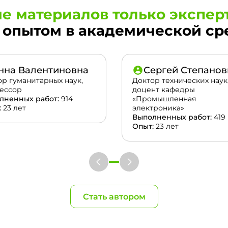
е материалов только экспер
опытом в академической сред
нна Валентиновна
Сергей Степанов
ор гуманитарных наук,
Доктор технических наук
ессор
доцент кафедры
лненных работ:
914
«Промышленная
:
23 лет
электроника»
Выполненных работ:
419
Опыт:
23 лет
Стать автором