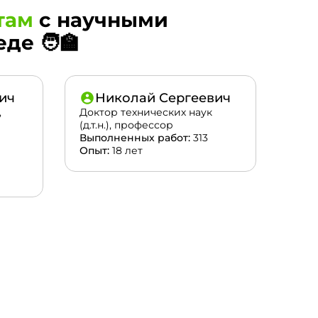
там
с научными
е 🧑‍🏫
ич
Николай Сергеевич
,
Доктор технических наук
(д.т.н.), профессор
Выполненных работ:
313
Опыт:
18 лет