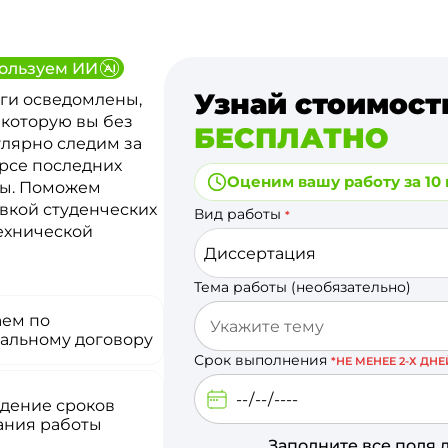
ользуем ИИ
Узнай стоимост
ги осведомлены,
 которую вы без
БЕСПЛАТНО
улярно следим за
урсе последних
Оценим вашу работу за 10
ты. Поможем
вкой студенческих
Вид работы
*
технической
Диссертация
Тема работы (необязательно)
аем по
альному договору
Срок выполнения
*НЕ МЕНЕЕ 2-Х ДНЕ
дение сроков
ания работы
Заполните все поля 