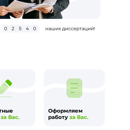
0
2
9
4
8
наших диссертаций!
м
тные
Оформляем
и
за Вас.
работу
за Вас.