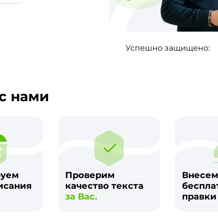
Успешно защищено:
с нами
руем
Проверим
Внесе
исания
качество текста
беспла
за Вас.
правк