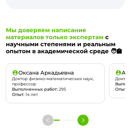
Мы доверяем написание
материалов только экспертам
с
научными степенями и реальным
опытом в академической среде 🧑‍🏫
Оксана Аркадьевна
Ан
Доктор физико-математических наук,
Доктор
профессор
Выполн
Выполненных работ:
295
Опыт:
2
Опыт:
14 лет