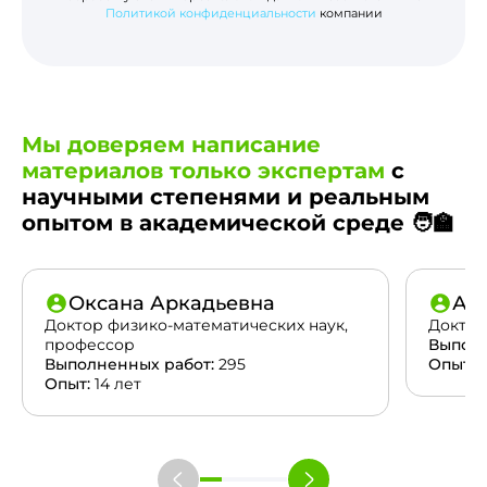
Политикой конфиденциальности
компании
Мы доверяем написание
материалов только экспертам
с
научными степенями и реальным
опытом в академической среде 🧑‍🏫
Оксана Аркадьевна
Ан
Доктор физико-математических наук,
Доктор
профессор
Выполн
Выполненных работ:
295
Опыт:
2
Опыт:
14 лет