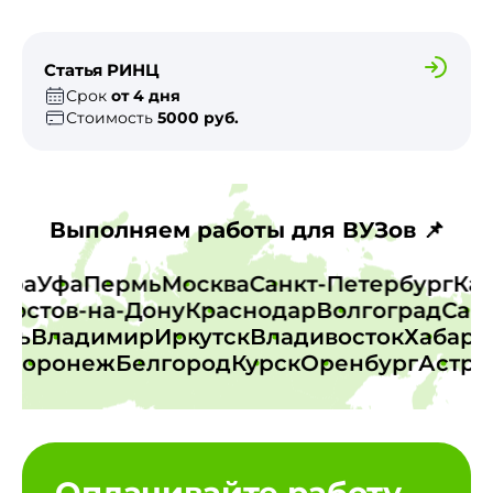
Статья РИНЦ
Срок
от 4 дня
Стоимость
5000 руб.
Выполняем работы для ВУЗов 📌
амара
Уфа
Пермь
Москва
Санкт-Петербург
К
остов-на-Дону
Краснодар
Волгоград
Сарат
верь
Владимир
Иркутск
Владивосток
Хаба
Воронеж
Белгород
Курск
Оренбург
Астрах