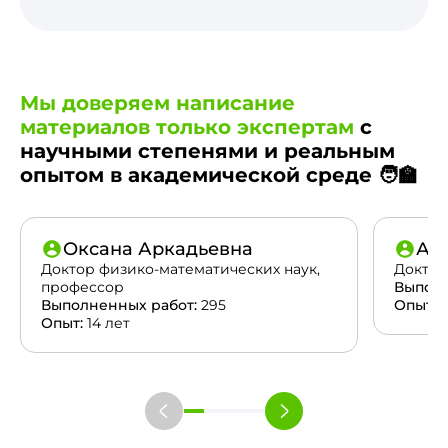
Мы доверяем написание
материалов только экспертам
с
научными степенями и реальным
опытом в академической среде 🧑‍🏫
Оксана Аркадьевна
Ан
Доктор физико-математических наук,
Доктор
профессор
Выполн
Выполненных работ:
295
Опыт:
2
Опыт:
14 лет