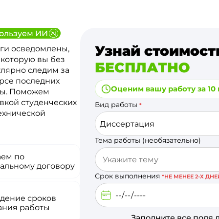
ользуем ИИ
Узнай стоимост
ги осведомлены,
 которую вы без
БЕСПЛАТНО
улярно следим за
урсе последних
Оценим вашу работу за 10
ты. Поможем
вкой студенческих
Вид работы
*
технической
Диссертация
Тема работы (необязательно)
аем по
альному договору
Срок выполнения
*НЕ МЕНЕЕ 2-Х ДНЕ
дение сроков
ания работы
Заполните все поля 