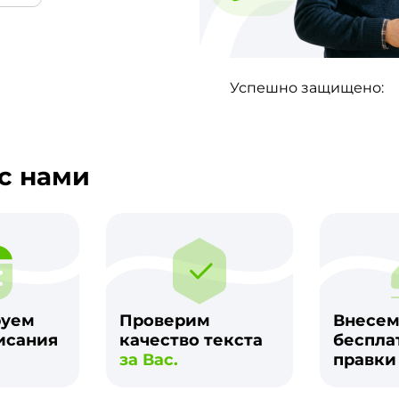
Успешно защищено:
с нами
руем
Проверим
Внесе
исания
качество текста
беспла
за Вас.
правк