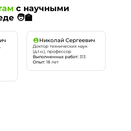
там
с научными
е 🧑‍🏫
ич
Николай Сергеевич
,
Доктор технических наук
(д.т.н.), профессор
Выполненных работ:
313
Опыт:
18 лет