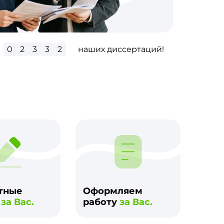
0
2
7
8
8
наших диссертаций!
м
тные
Оформляем
и
за Вас.
работу
за Вас.