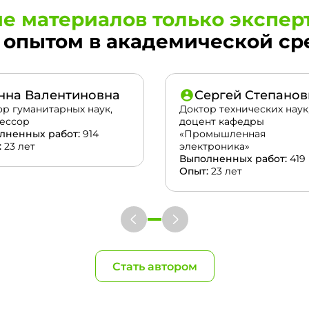
е материалов только экспер
опытом в академической сред
нна Валентиновна
Сергей Степанов
ор гуманитарных наук,
Доктор технических наук
ессор
доцент кафедры
лненных работ:
914
«Промышленная
:
23 лет
электроника»
Выполненных работ:
419
Опыт:
23 лет
Стать автором