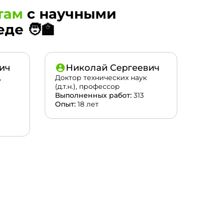
там
с научными
е 🧑‍🏫
ич
Николай Сергеевич
,
Доктор технических наук
(д.т.н.), профессор
Выполненных работ:
313
Опыт:
18 лет