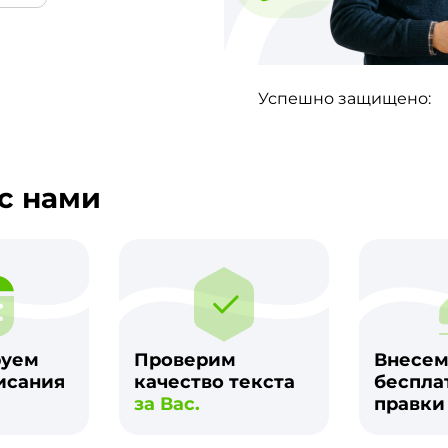
Успешно защищено:
с нами
руем
Проверим
Внесе
исания
качество текста
беспла
за Вас.
правк