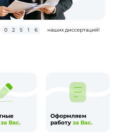
0
2
9
3
0
наших диссертаций!
м
тные
Оформляем
и
за Вас.
работу
за Вас.