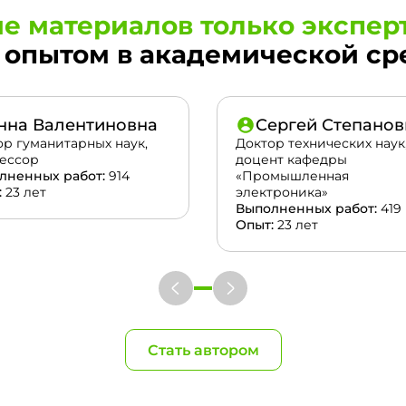
е материалов только экспер
опытом в академической сред
нна Валентиновна
Сергей Степанов
ор гуманитарных наук,
Доктор технических наук
ессор
доцент кафедры
лненных работ:
914
«Промышленная
:
23 лет
электроника»
Выполненных работ:
419
Опыт:
23 лет
Стать автором