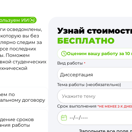
ользуем ИИ
Узнай стоимост
ги осведомлены,
 которую вы без
БЕСПЛАТНО
улярно следим за
урсе последних
Оценим вашу работу за 10
ты. Поможем
вкой студенческих
Вид работы
*
технической
Диссертация
Тема работы (необязательно)
аем по
альному договору
Срок выполнения
*НЕ МЕНЕЕ 2-Х ДНЕ
дение сроков
ания работы
Заполните все поля 