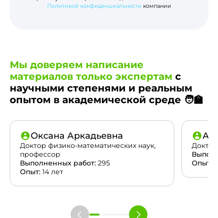
Политикой конфиденциальности
компании
Мы доверяем написание
материалов только экспертам
с
научными степенями и реальным
опытом в академической среде 🧑‍🏫
Оксана Аркадьевна
Ан
Доктор физико-математических наук,
Доктор
профессор
Выполн
Выполненных работ:
295
Опыт:
2
Опыт:
14 лет