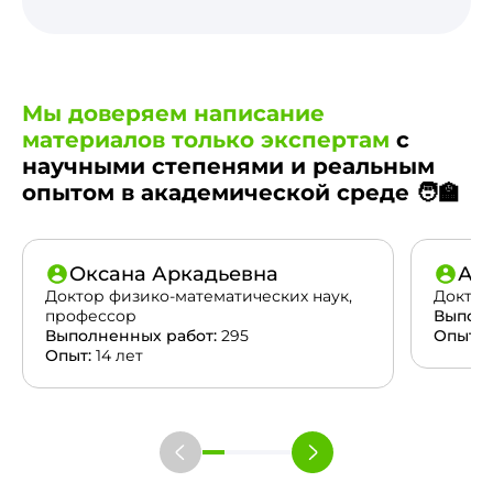
Мы доверяем написание
материалов только экспертам
с
научными степенями и реальным
опытом в академической среде 🧑‍🏫
Оксана Аркадьевна
Ан
Доктор физико-математических наук,
Доктор
профессор
Выполн
Выполненных работ:
295
Опыт:
2
Опыт:
14 лет