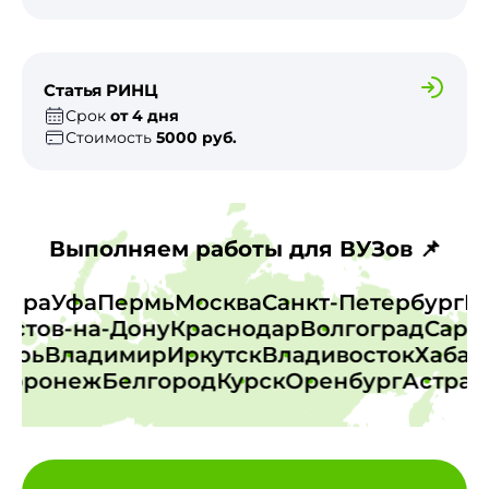
Статья РИНЦ
Срок
от 4 дня
Стоимость
5000 руб.
Выполняем работы для ВУЗов 📌
Самара
Уфа
Пермь
Москва
Санкт-Петербург
стов-на-Дону
Краснодар
Волгоград
Сарато
Тверь
Владимир
Иркутск
Владивосток
Хаб
оронеж
Белгород
Курск
Оренбург
Астраха