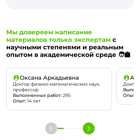
Мы доверяем написание
материалов только экспертам
с
научными степенями и реальным
опытом в академической среде 🧑‍🏫
Оксана Аркадьевна
Ан
Доктор физико-математических наук,
Доктор
профессор
Выполн
Выполненных работ:
295
Опыт:
2
Опыт:
14 лет