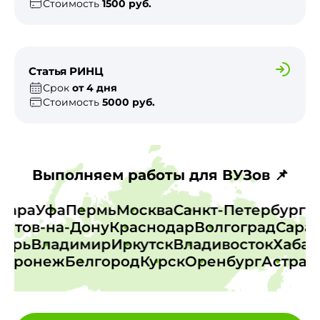
Стоимость
1500 руб.
Статья РИНЦ
Срок
от 4 дня
Стоимость
5000 руб.
Выполняем работы для ВУЗов 📌
Самара
Уфа
Пермь
Москва
Санкт-Петербур
тов-на-Дону
Краснодар
Волгоград
Сарато
к
Тверь
Владимир
Иркутск
Владивосток
Хаб
оронеж
Белгород
Курск
Оренбург
Астрахан