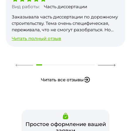
Вид работы:
Часть диссертации
Заказывала часть диссертации по дорожному
строительству. Тема очень специфическая,
переживала, что не смогут разобраться. Но
автор вник в детали, работа получилась
Читать полный отзыв
грамотная, с правильными расчетами и
ссылками на актуальные нормы.
Единственное, пришлось немного
корректировать список литературы под свои
требования вуза, но это мелочь. В целом, я
довольна, результат на 5 баллов.
Читать все отзывы
Простое оформление вашей
заявки