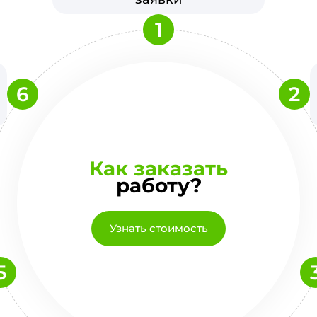
1
6
2
Как заказать
работу?
Узнать стоимость
5