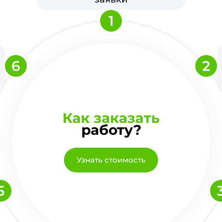
1
6
2
Как заказать
работу?
Узнать стоимость
5