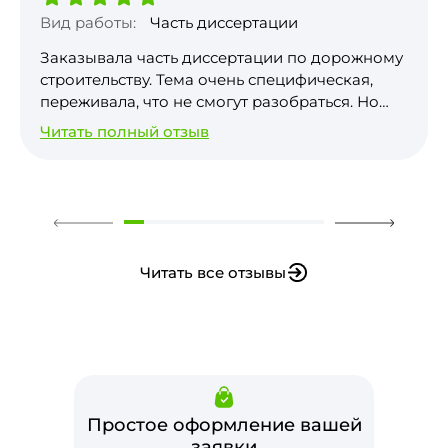
Вид работы:
Часть диссертации
Заказывала часть диссертации по дорожному
строительству. Тема очень специфическая,
переживала, что не смогут разобраться. Но
автор вник в детали, работа получилась
Читать полный отзыв
грамотная, с правильными расчетами и
ссылками на актуальные нормы.
Единственное, пришлось немного
корректировать список литературы под свои
требования вуза, но это мелочь. В целом, я
довольна, результат на 5 баллов.
Читать все отзывы
Простое оформление вашей
заявки